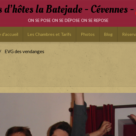
d’hôtes la Batejade - Cévennes -
on se pose on se dépose on se repose
 d'accueil
Les Chambres et Tarifs
Photos
Blog
Réserv
EVG des vendanges