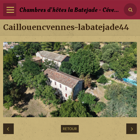
Chambres d’hôtes la Batejade - Cévennes - Occitanie
Caillouencvennes-labatejade44
Page d'accueil
Les Chambres et Tarifs
Photos
Blog
Réservation
RETOUR