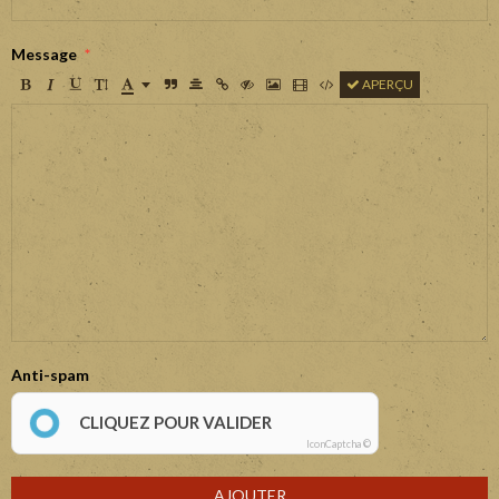
Message
APERÇU
Anti-spam
CLIQUEZ POUR VALIDER
IconCaptcha ©
AJOUTER