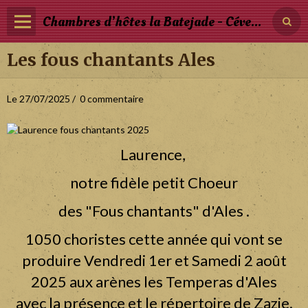
Chambres d’hôtes la Batejade - Cévennes - Occitanie
Les fous chantants Ales
Page d'accueil
Les Chambres et Tarifs
Le 27/07/2025
0 commentaire
Photos
Blog
Laurence
,
Réservation
notre fidèle petit Choeur
des "Fous chantants" d'Ales .
1050 choristes cette année qui vont se
produire Vendredi 1er et Samedi 2 août
2025 aux arènes les Temperas d'Ales
avec la présence et le répertoire de Zazie.