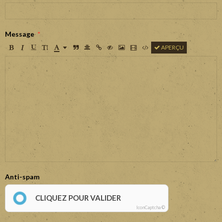
Message
APERÇU
Anti-spam
CLIQUEZ POUR VALIDER
IconCaptcha ©