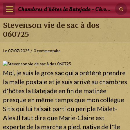
Chambres d’hôtes la Batejade - Cévennes - Occitanie
Stevenson vie de sac à dos
Page d'accueil
060725
Les Chambres et Tarifs
Photos
Le 07/07/2025
0 commentaire
Blog
Réservation
Moi, je suis le gros sac qui a préféré prendre
la malle postale et je suis arrivé au chambres
d'hôtes la Batejade en fin de matinée
presque en même temps que mon collègue
Sitis qui lui faisait parti du périple Mialet-
Ales.Il faut dire que Marie-Claire est
experte de la marche à pied, native de l'île