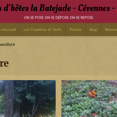
d’hôtes la Batejade - Cévennes -
on se pose on se dépose on se repose
 d'accueil
Les Chambres et Tarifs
Photos
Blog
Réserv
maculture
re